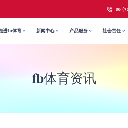
86 (7
走进fb体育
新闻中心
产品服务
社会责任
fb体育资讯