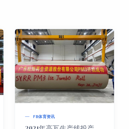
FB体育资讯
2021年高瓦生产线投产