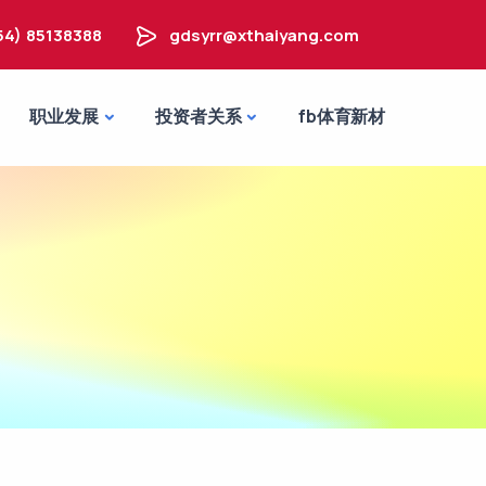
54) 85138388
gdsyrr@xthaiyang.com
职业发展
投资者关系
fb体育新材