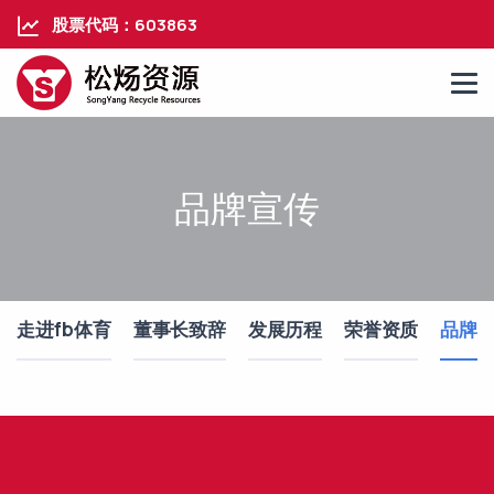
股票代码：603863
品牌宣传
走进fb体育
董事长致辞
发展历程
荣誉资质
品牌