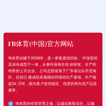
FB体育(中国)官方网站
fb体育创建于2008年，是一家集废纸回收、 环保造纸
及涂布成型于一体，从事环保再生纸 的研发、生产和
销售的上市企业。 公司总部坐落于广东省汕头市澄海
区，目前已 建成初具规模的环保纸生产基地，年产能
超34 万吨，能为客户提供稳定、优质的再生纸产品及
服务。
fb体育的经营管理之魂，以诚信换取信任，以服