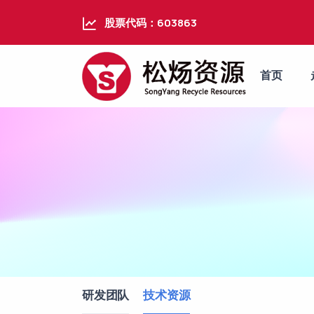
股票代码：603863
首页
研发团队
技术资源