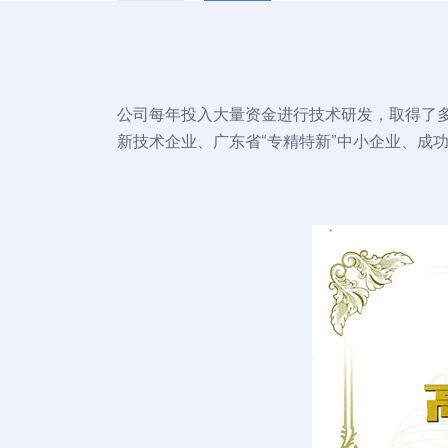
公司每年投入大量资金进行技术研发，取得了
新技术企业、广东省
“专精特新”中小企业、