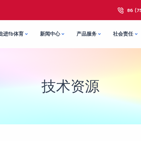
86 (7
走进fb体育
新闻中心
产品服务
社会责任
技术资源