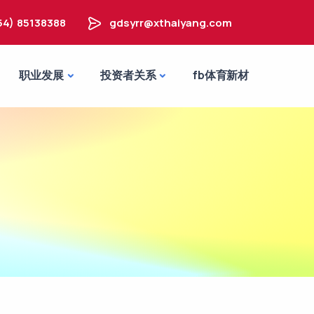
54) 85138388
gdsyrr@xthaiyang.com
职业发展
投资者关系
fb体育新材