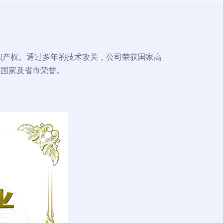
识产权。通过多年的技术攻关，公司荣获国家高
等国家及省市荣誉。